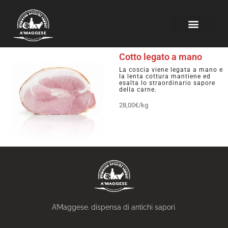
Cotto legato a mano
La coscia viene legata a mano e
la lenta cottura mantiene ed
esalta lo straordinario sapore
della carne.
28,00€/kg
A’Maggese. dispensa di antichi sapori.