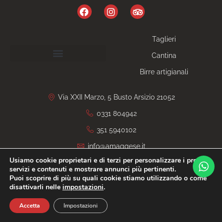
Taglieri
Cantina
Birre artigianali
Via XXII Marzo, 5 Busto Arsizio 21052
0331 804942
351 5940102
info@amaggese.it
Usiamo cookie proprietari e di terzi per personalizzare i propri
servizi e contenuti e mostrare annunci più pertinenti.
Privacy Policy
P.iva 03725860120
Salumeria
Degusteria
Puoi scoprire di più su quali cookie stiamo utilizzando o come
Gastronomia
Aperitivo
Apericena
Cocktail
disattivarli nelle
impostazioni
.
IT
Sito CERTIFICATO
SitoCerto®
Accetta
Impostazioni
Questo sito è attendibile