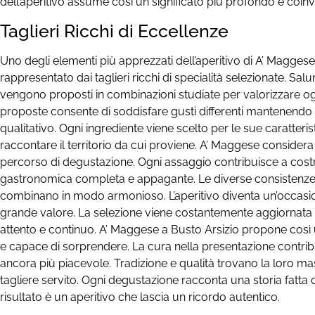
dell’aperitivo assume così un significato più profondo e coin
Taglieri Ricchi di Eccellenze
Uno degli elementi più apprezzati dell’aperitivo di A’ Maggese
rappresentato dai taglieri ricchi di specialità selezionate. Salu
vengono proposti in combinazioni studiate per valorizzare ogn
proposte consente di soddisfare gusti differenti mantenendo s
qualitativo. Ogni ingrediente viene scelto per le sue caratteris
raccontare il territorio da cui proviene. A’ Maggese considera
percorso di degustazione. Ogni assaggio contribuisce a cost
gastronomica completa e appagante. Le diverse consistenze 
combinano in modo armonioso. L’aperitivo diventa un’occasio
grande valore. La selezione viene costantemente aggiornata a
attento e continuo. A’ Maggese a Busto Arsizio propone così 
e capace di sorprendere. La cura nella presentazione contrib
ancora più piacevole. Tradizione e qualità trovano la loro m
tagliere servito. Ogni degustazione racconta una storia fatta 
risultato è un aperitivo che lascia un ricordo autentico.