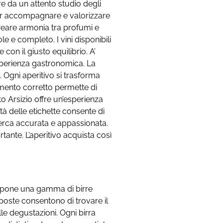
e da un attento studio degli
per accompagnare e valorizzare
creare armonia tra profumi e
e e completo. I vini disponibili
on il giusto equilibrio. A’
perienza gastronomica. La
ti. Ogni aperitivo si trasforma
amento corretto permette di
to Arsizio offre un’esperienza
tà delle etichette consente di
cerca accurata e appassionata.
ante. L’aperitivo acquista così
ropone una gamma di birre
oposte consentono di trovare il
lle degustazioni. Ogni birra