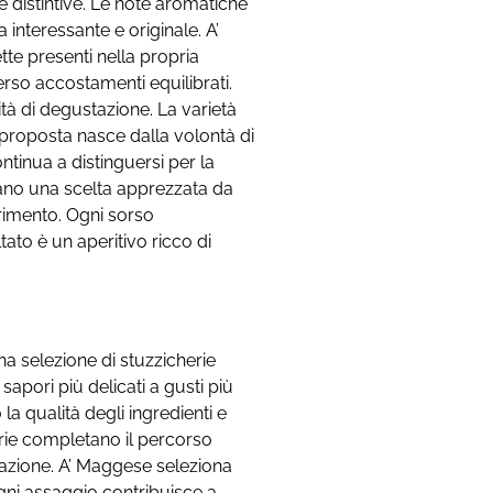
he distintive. Le note aromatiche
interessante e originale. A’
tte presenti nella propria
verso accostamenti equilibrati.
tà di degustazione. La varietà
 proposta nasce dalla volontà di
tinua a distinguersi per la
ntano una scelta apprezzata da
erimento. Ogni sorso
ato è un aperitivo ricco di
na selezione di stuzzicherie
apori più delicati a gusti più
la qualità degli ingredienti e
erie completano il percorso
zione. A’ Maggese seleziona
gni assaggio contribuisce a