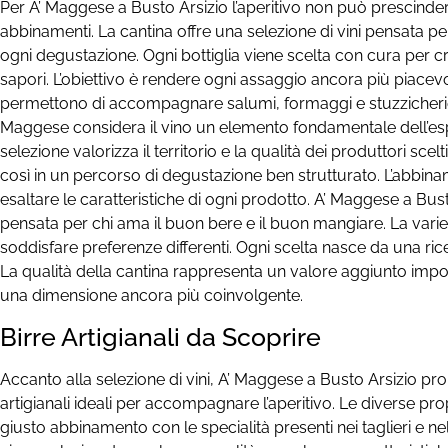
Per A’ Maggese a Busto Arsizio l’aperitivo non può prescinder
abbinamenti. La cantina offre una selezione di vini pensata 
ogni degustazione. Ogni bottiglia viene scelta con cura per 
sapori. L’obiettivo è rendere ogni assaggio ancora più piacevol
permettono di accompagnare salumi, formaggi e stuzzicherie c
Maggese considera il vino un elemento fondamentale dell’es
selezione valorizza il territorio e la qualità dei produttori scel
così in un percorso di degustazione ben strutturato. L’abbin
esaltare le caratteristiche di ogni prodotto. A’ Maggese a Bus
pensata per chi ama il buon bere e il buon mangiare. La varie
soddisfare preferenze differenti. Ogni scelta nasce da una ri
La qualità della cantina rappresenta un valore aggiunto import
una dimensione ancora più coinvolgente.
Birre Artigianali da Scoprire
Accanto alla selezione di vini, A’ Maggese a Busto Arsizio p
artigianali ideali per accompagnare l’aperitivo. Le diverse pr
giusto abbinamento con le specialità presenti nei taglieri e ne