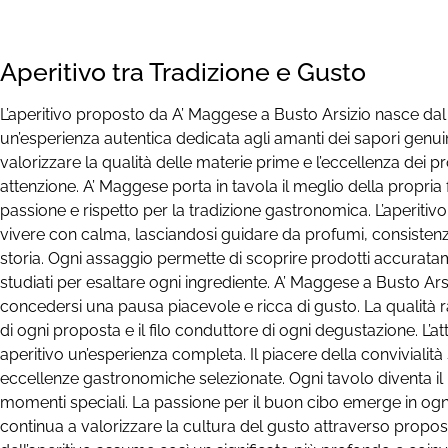
Aperitivo tra Tradizione e Gusto
L’aperitivo proposto da A’ Maggese a Busto Arsizio nasce dal d
un’esperienza autentica dedicata agli amanti dei sapori genui
valorizzare la qualità delle materie prime e l’eccellenza dei pr
attenzione. A’ Maggese porta in tavola il meglio della propria fi
passione e rispetto per la tradizione gastronomica. L’aperit
vivere con calma, lasciandosi guidare da profumi, consisten
storia. Ogni assaggio permette di scoprire prodotti accurata
studiati per esaltare ogni ingrediente. A’ Maggese a Busto Ars
concedersi una pausa piacevole e ricca di gusto. La qualità r
di ogni proposta e il filo conduttore di ogni degustazione. L’at
aperitivo un’esperienza completa. Il piacere della convivialità 
eccellenze gastronomiche selezionate. Ogni tavolo diventa il
momenti speciali. La passione per il buon cibo emerge in og
continua a valorizzare la cultura del gusto attraverso propos