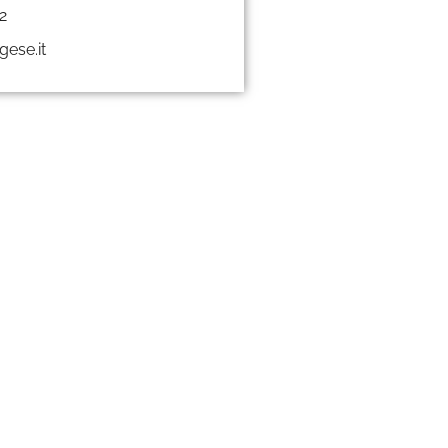
2
ese.it