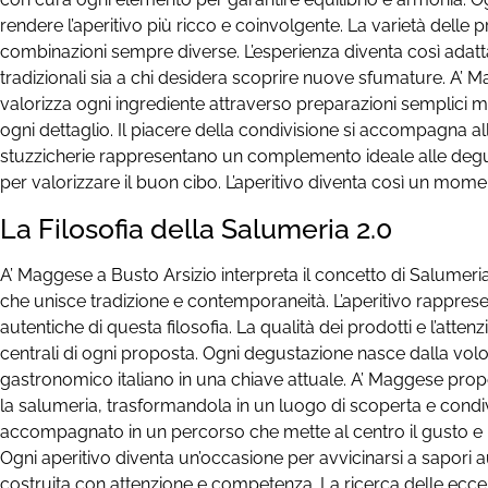
rendere l’aperitivo più ricco e coinvolgente. La varietà delle
combinazioni sempre diverse. L’esperienza diventa così adatta
tradizionali sia a chi desidera scoprire nuove sfumature. A’ 
valorizza ogni ingrediente attraverso preparazioni semplici m
ogni dettaglio. Il piacere della condivisione si accompagna all
stuzzicherie rappresentano un complemento ideale alle degu
per valorizzare il buon cibo. L’aperitivo diventa così un mome
La Filosofia della Salumeria 2.0
A’ Maggese a Busto Arsizio interpreta il concetto di Salumeri
che unisce tradizione e contemporaneità. L’aperitivo rapprese
autentiche di questa filosofia. La qualità dei prodotti e l’atten
centrali di ogni proposta. Ogni degustazione nasce dalla volon
gastronomico italiano in una chiave attuale. A’ Maggese pro
la salumeria, trasformandola in un luogo di scoperta e condivi
accompagnato in un percorso che mette al centro il gusto e 
Ogni aperitivo diventa un’occasione per avvicinarsi a sapori au
costruita con attenzione e competenza. La ricerca delle ecc