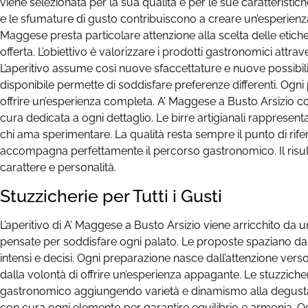
viene selezionata per la sua qualità e per le sue caratteristic
e le sfumature di gusto contribuiscono a creare un’esperienza 
Maggese presta particolare attenzione alla scelta delle etiche
offerta. L’obiettivo è valorizzare i prodotti gastronomici attra
L’aperitivo assume così nuove sfaccettature e nuove possibili
disponibile permette di soddisfare preferenze differenti. Ogni
offrire un’esperienza completa. A’ Maggese a Busto Arsizio con
cura dedicata a ogni dettaglio. Le birre artigianali rapprese
chi ama sperimentare. La qualità resta sempre il punto di rif
accompagna perfettamente il percorso gastronomico. Il risult
carattere e personalità.
Stuzzicherie per Tutti i Gusti
L’aperitivo di A’ Maggese a Busto Arsizio viene arricchito da u
pensate per soddisfare ogni palato. Le proposte spaziano da s
intensi e decisi. Ogni preparazione nasce dall’attenzione verso 
dalla volontà di offrire un’esperienza appagante. Le stuzzich
gastronomico aggiungendo varietà e dinamismo alla degusta
con cura ogni elemento per garantire equilibrio e armonia. O