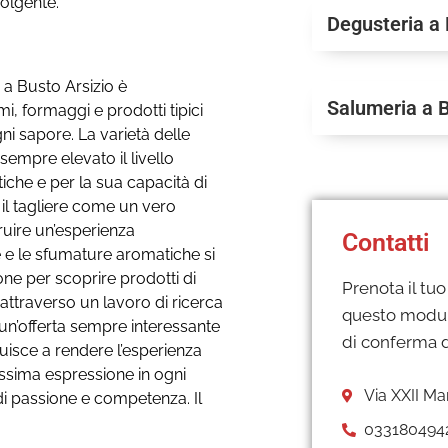
volgente.
Degusteria a 
 a Busto Arsizio è
Salumeria a B
mi, formaggi e prodotti tipici
i sapore. La varietà delle
empre elevato il livello
tiche e per la sua capacità di
 il tagliere come un vero
ruire un’esperienza
Contatti
e le sfumature aromatiche si
ne per scoprire prodotti di
Prenota il tu
ttraverso un lavoro di ricerca
questo modulo
un’offerta sempre interessante
di conferma d
uisce a rendere l’esperienza
assima espressione in ogni
Via XXII Ma
di passione e competenza. Il
033180494