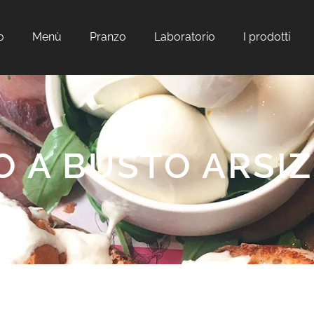
o
Menù
Pranzo
Laboratorio
I prodotti
O A BUSTO ARSIZ