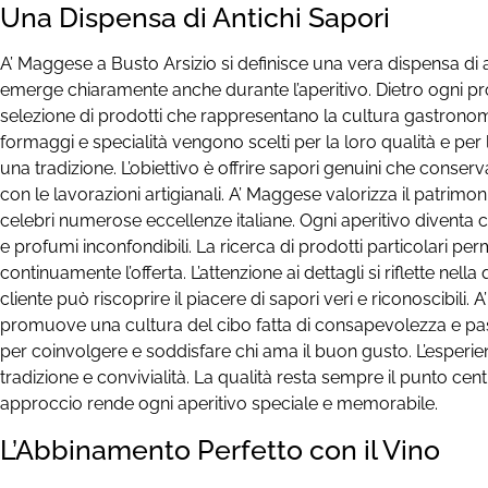
Una Dispensa di Antichi Sapori
A’ Maggese a Busto Arsizio si definisce una vera dispensa di a
emerge chiaramente anche durante l’aperitivo. Dietro ogni pr
selezione di prodotti che rappresentano la cultura gastronom
formaggi e specialità vengono scelti per la loro qualità e per
una tradizione. L’obiettivo è offrire sapori genuini che conserva
con le lavorazioni artigianali. A’ Maggese valorizza il patrimo
celebri numerose eccellenze italiane. Ogni aperitivo diventa co
e profumi inconfondibili. La ricerca di prodotti particolari per
continuamente l’offerta. L’attenzione ai dettagli si riflette nella
cliente può riscoprire il piacere di sapori veri e riconoscibili.
promuove una cultura del cibo fatta di consapevolezza e pa
per coinvolgere e soddisfare chi ama il buon gusto. L’esperie
tradizione e convivialità. La qualità resta sempre il punto cent
approccio rende ogni aperitivo speciale e memorabile.
L’Abbinamento Perfetto con il Vino