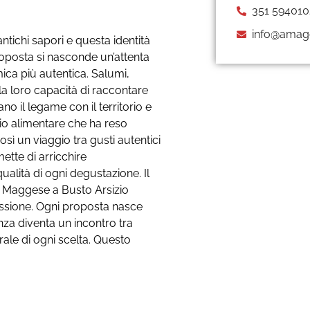
351 594010
info@amagg
ntichi sapori e questa identità
oposta si nasconde un’attenta
ica più autentica. Salumi,
 la loro capacità di raccontare
no il legame con il territorio e
nio alimentare che ha reso
sì un viaggio tra gusti autentici
mette di arricchire
 qualità di ogni degustazione. Il
 A’ Maggese a Busto Arsizio
ssione. Ogni proposta nasce
nza diventa un incontro tra
rale di ogni scelta. Questo