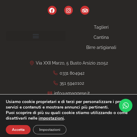
Taglieri
Cantina
Birre artigianali
Via XXII Marzo, 5 Busto Arsizio 21052
0331 804942
351 5940102
info@amaggese.it
Usiamo cookie proprietari e di terzi per personalizzare i propri
servizi e contenuti e mostrare annunci più pertinenti.
Privacy Policy
P.iva 03725860120
Salumeria
Degusteria
Puoi scoprire di più su quali cookie stiamo utilizzando o come
Gastronomia
Aperitivo
Apericena
Cocktail
disattivarli nelle
impostazioni
.
IT
Sito CERTIFICATO
SitoCerto®
Accetta
Impostazioni
Questo sito è attendibile