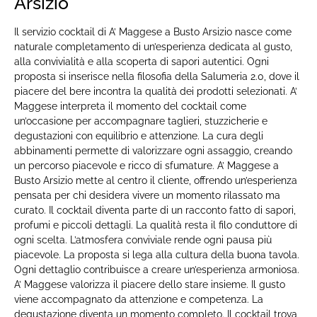
Arsizio
Il servizio cocktail di A’ Maggese a Busto Arsizio nasce come
naturale completamento di un’esperienza dedicata al gusto,
alla convivialità e alla scoperta di sapori autentici. Ogni
proposta si inserisce nella filosofia della Salumeria 2.0, dove il
piacere del bere incontra la qualità dei prodotti selezionati. A’
Maggese interpreta il momento del cocktail come
un’occasione per accompagnare taglieri, stuzzicherie e
degustazioni con equilibrio e attenzione. La cura degli
abbinamenti permette di valorizzare ogni assaggio, creando
un percorso piacevole e ricco di sfumature. A’ Maggese a
Busto Arsizio mette al centro il cliente, offrendo un’esperienza
pensata per chi desidera vivere un momento rilassato ma
curato. Il cocktail diventa parte di un racconto fatto di sapori,
profumi e piccoli dettagli. La qualità resta il filo conduttore di
ogni scelta. L’atmosfera conviviale rende ogni pausa più
piacevole. La proposta si lega alla cultura della buona tavola.
Ogni dettaglio contribuisce a creare un’esperienza armoniosa.
A’ Maggese valorizza il piacere dello stare insieme. Il gusto
viene accompagnato da attenzione e competenza. La
degustazione diventa un momento completo. Il cocktail trova