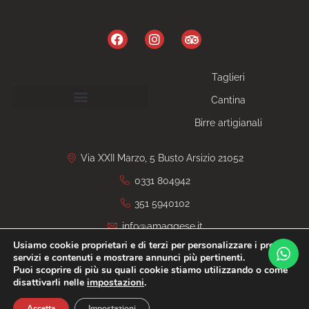
Taglieri
Cantina
Birre artigianali
Via XXII Marzo, 5 Busto Arsizio 21052
0331 804942
351 5940102
info@amaggese.it
Usiamo cookie proprietari e di terzi per personalizzare i propri
servizi e contenuti e mostrare annunci più pertinenti.
Privacy Policy
P.iva 03725860120
Salumeria
Degusteria
Puoi scoprire di più su quali cookie stiamo utilizzando o come
Gastronomia
Aperitivo
Apericena
Cocktail
disattivarli nelle
impostazioni
.
IT
Sito CERTIFICATO
SitoCerto®
Accetta
Impostazioni