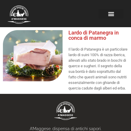
Lardo di Patanegra in
conca di marmo
Il lardo di Patanegra è un particolare
lardo di suini 100% di razza iberica,
allevati allo stato brado in boschi di
querce e sugheri. Il segreto della
sua bontà è dato soprattutto dal
fatto che questi animali sono nutriti
essenzialmente con ghiande di
quercia cadute dagli alberi ed erba.
A’Maggese. dispensa di antichi sapori.